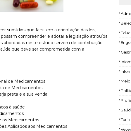
Admi
Bele
r subsídios que facilitem a orientação das leis,
Educ
s possam compreender e adotar a legislação atribuída
s abordadas neste estudo servem de contribuição
Enge
a saúde que deve ser comprometida com a
Gast
Idio
Infor
cional de Medicamentos
Meio
enda de Medicamentos
Polít
ja preta e a sua venda
Profi
scos à saúde
Saúd
edicamentos
re os Medicamentos
Turi
ções Aplicados aos Medicamentos
Veter