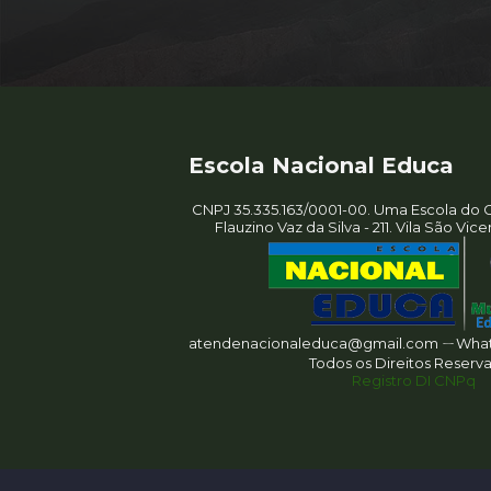
Escola Nacional Educa
CNPJ 35.335.163/0001-00. Uma Escola do G
Flauzino Vaz da Silva - 211. Vila São Vic
atendenacionaleduca@gmail.com ㄧWhats
Todos os Direitos Reserv
Registro DI CNPq