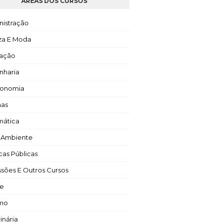
ÁREAS DOS CURSOS
nistração
za E Moda
ação
nharia
ronomia
mas
mática
 Ambiente
icas Públicas
ssões E Outros Cursos
e
smo
inária