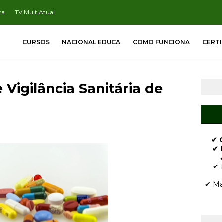
ta
TV MultiAtual
CURSOS
NACIONAL EDUCA
COMO FUNCIONA
CERT
 Vigilância Sanitária de
✔ 
✔ 
✔ 
✔ Ma