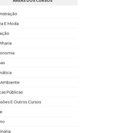
ÁREAS DOS CURSOS
nistração
za E Moda
ação
nharia
ronomia
mas
mática
 Ambiente
icas Públicas
ssões E Outros Cursos
e
smo
inária