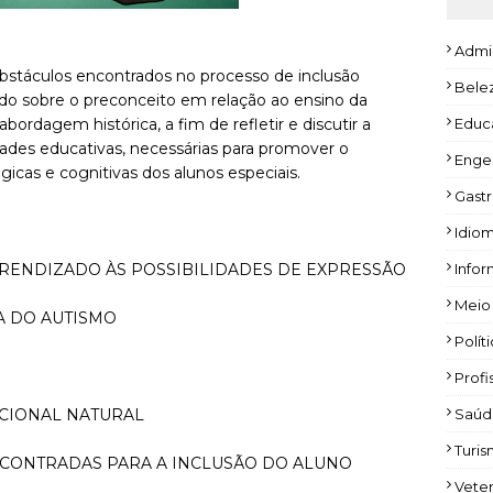
Admi
 obstáculos encontrados no processo de inclusão
Bele
indo sobre o preconceito em relação ao ensino da
ordagem histórica, a fim de refletir e discutir a
Educ
dades educativas, necessárias para promover o
Enge
icas e cognitivas dos alunos especiais.
Gast
Idio
PRENDIZADO ÀS POSSIBILIDADES DE EXPRESSÃO
Infor
Meio
A DO AUTISMO
Polít
Profi
CIONAL NATURAL
Saúd
Turi
ENCONTRADAS PARA A INCLUSÃO DO ALUNO
Veter