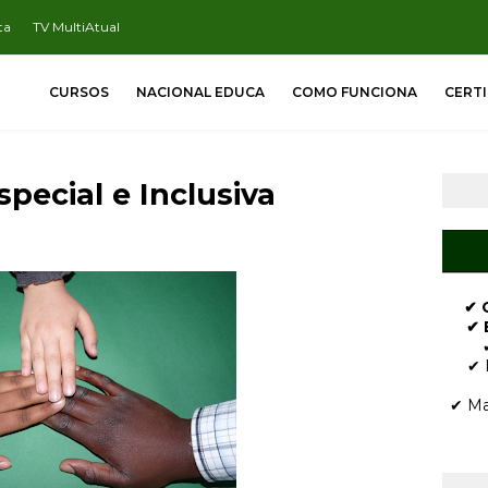
ta
TV MultiAtual
CURSOS
NACIONAL EDUCA
COMO FUNCIONA
CERT
pecial e Inclusiva
✔ 
✔ 
✔ 
✔ Ma