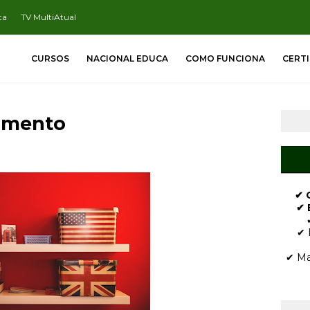
ta
TV MultiAtual
CURSOS
NACIONAL EDUCA
COMO FUNCIONA
CERT
dimento
✔ 
✔ 
✔ 
✔ Ma