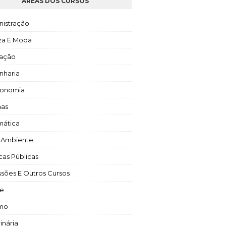
ÁREAS DOS CURSOS
nistração
za E Moda
ação
nharia
ronomia
mas
mática
 Ambiente
icas Públicas
ssões E Outros Cursos
e
smo
inária