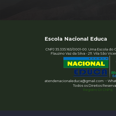
Escola Nacional Educa
CNPJ 35.335.163/0001-00. Uma Escola do G
Flauzino Vaz da Silva - 211. Vila São Vic
atendenacionaleduca@gmail.com ㄧWhats
Todos os Direitos Reserv
Registro DI CNPq