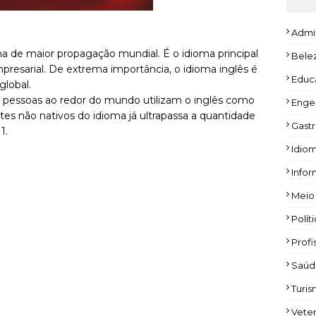
Admi
ma de maior propagação mundial. É o idioma principal
Bele
empresarial. De extrema importância, o idioma inglês é
Educ
global.
 pessoas ao redor do mundo utilizam o inglês como
Enge
ntes não nativos do idioma já ultrapassa a quantidade
Gast
1.
Idio
Infor
Meio
Polít
Profi
Saúd
Turi
Veter