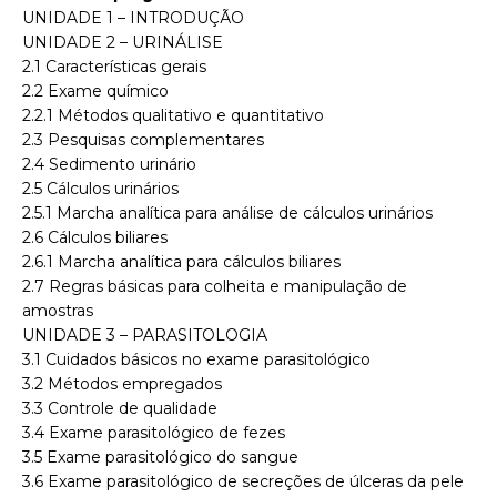
UNIDADE 1 – INTRODUÇÃO
UNIDADE 2 – URINÁLISE
2.1
Características gerais
2.2
Exame químico
2.2.1
Métodos qualitativo e quantitativo
2.3
Pesquisas complementares
2.4
Sedimento urinário
2.5
Cálculos urinários
2.5.1
Marcha analítica para análise de cálculos urinários
2.6
Cálculos biliares
2.6.1
Marcha analítica para cálculos biliares
2.7
Regras básicas para colheita e manipulação de
amostras
UNIDADE 3 – PARASITOLOGIA
3.1
Cuidados básicos no exame parasitológico
3.2
Métodos empregados
3.3
Controle de qualidade
3.4
Exame parasitológico de fezes
3.5
Exame parasitológico do sangue
3.6
Exame parasitológico de secreções de úlceras da pele